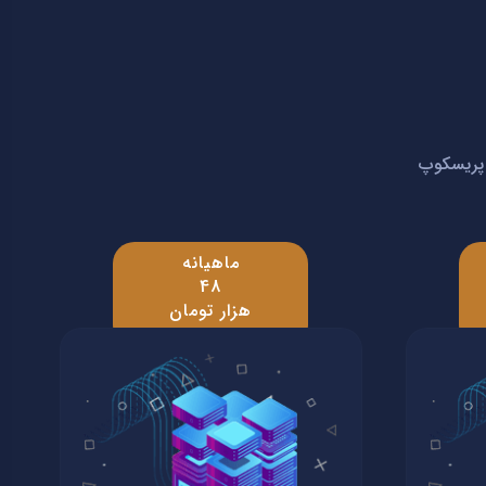
- پریسکوپ
ماهیانه
48
هزار تومان