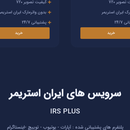
تصویر 720
کیفیت تصویر 720
رک ایران استریمر
بدون واترمارک ایران استریمر
 24/7
پشتیبانی 24/7
خرید
خرید
سرویس های ایران استریمر
IRS PLUS
پلتفرم های پشتیبانی شده : آپارات - یوتیوب - توییچ -اینستاگرام