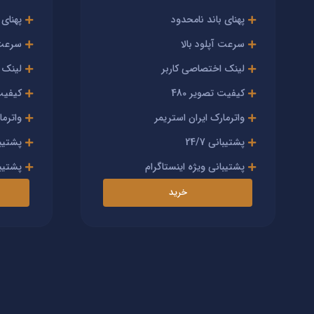
پهنای باند نامحدود
پهنای 
سرعت آپلود بالا
سرعت آ
لینک اختصاصی کاربر
لینک 
کیفیت تصویر 480
کیفیت 
واترمارک ایران استریمر
واترما
پشتیبانی 24/7
پشتیبانی
پشتیبانی ویژه اینستاگرام
پشتیبا
خرید