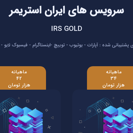
سرویس های ایران استریمر
IRS GOLD
 پشتیبانی شده : آپارات - یوتیوب - توییچ -اینستاگرام - فیسبوک لایو 
ماهیانه
ماهیانه
42
34
هزار تومان
هزار تومان