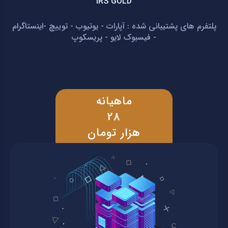
IRS GOLD
پلتفرم های پشتیبانی شده : آپارات - یوتیوب - توییچ -اینستاگرام
- فیسبوک لایو - پریسکوپ
ماهیانه
28
هزار تومان