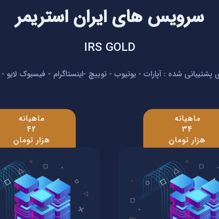
سرویس های ایران استریمر
IRS GOLD
 پشتیبانی شده : آپارات - یوتیوب - توییچ -اینستاگرام - فیسبوک لایو 
ماهیانه
ماهیانه
42
34
هزار تومان
هزار تومان