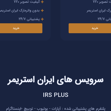
تصویر 720
کیفیت تصویر 720
رک ایران استریمر
بدون واترمارک ایران استریمر
 24/7
پشتیبانی 24/7
خرید
خرید
سرویس های ایران استریمر
IRS PLUS
پلتفرم های پشتیبانی شده : آپارات - یوتیوب - توییچ -اینستاگرام