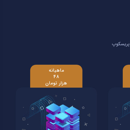
- پریسکوپ
ماهیانه
48
هزار تومان