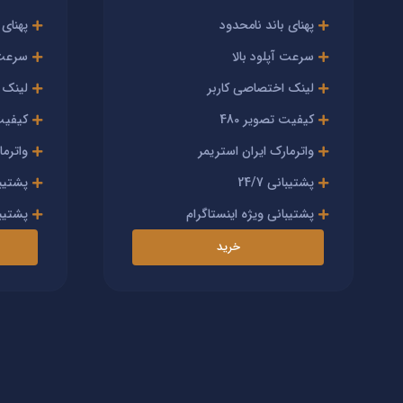
پهنای باند نامحدود
پهنای 
سرعت آپلود بالا
سرعت آ
لینک اختصاصی کاربر
لینک 
کیفیت تصویر 480
کیفیت 
واترمارک ایران استریمر
واترما
پشتیبانی 24/7
پشتیبانی
پشتیبانی ویژه اینستاگرام
پشتیبا
خرید