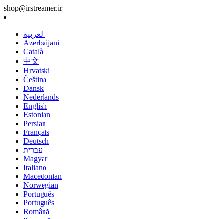
shop@irstreamer.ir
العربية
Azerbaijani
Català
中文
Hrvatski
Čeština
Dansk
Nederlands
English
Estonian
Persian
Français
Deutsch
עברית
Magyar
Italiano
Macedonian
Norwegian
Português
Português
Română