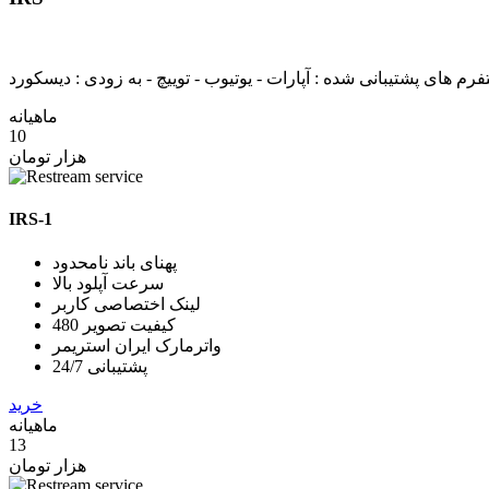
تفرم های پشتیبانی شده : آپارات - یوتیوب - توییچ - به زودی : دیسکورد
ماهیانه
10
هزار تومان
IRS-1
پهنای باند نامحدود
سرعت آپلود بالا
لینک اختصاصی کاربر
کیفیت تصویر 480
واترمارک ایران استریمر
پشتیبانی 24/7
خرید
ماهیانه
13
هزار تومان