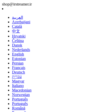
shop@irstreamer.ir
العربية
Azerbaijani
Català
中文
Hrvatski
Čeština
Dansk
Nederlands
English
Estonian
Persian
Français
Deutsch
עברית
Magyar
Italiano
Macedonian
Norwegian
Português
Português
Română