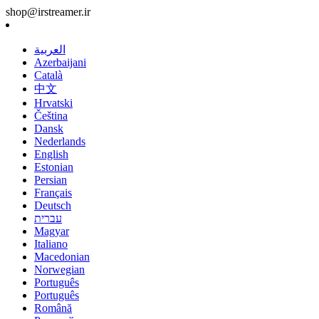
shop@irstreamer.ir
العربية
Azerbaijani
Català
中文
Hrvatski
Čeština
Dansk
Nederlands
English
Estonian
Persian
Français
Deutsch
עברית
Magyar
Italiano
Macedonian
Norwegian
Português
Português
Română