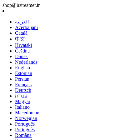
shop@irstreamer.ir
العربية
Azerbaijani
Català
中文
Hrvatski
Čeština
Dansk
Nederlands
English
Estonian
Persian
Français
Deutsch
עברית
Magyar
Italiano
Macedonian
Norwegian
Português
Português
Română