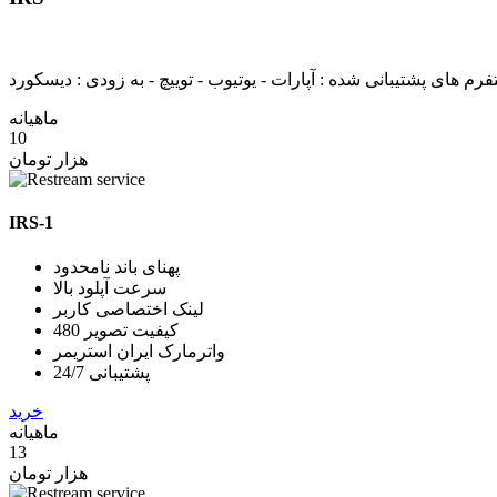
تفرم های پشتیبانی شده : آپارات - یوتیوب - توییچ - به زودی : دیسکورد
ماهیانه
10
هزار تومان
IRS-1
پهنای باند نامحدود
سرعت آپلود بالا
لینک اختصاصی کاربر
کیفیت تصویر 480
واترمارک ایران استریمر
پشتیبانی 24/7
خرید
ماهیانه
13
هزار تومان