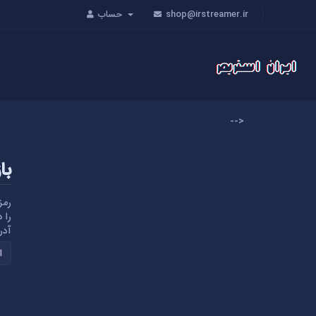
shop@irstreamer.ir
حساب
-->
با
رمز
را د
آدر