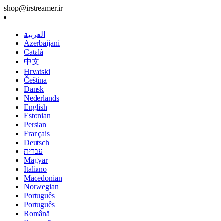
shop@irstreamer.ir
العربية
Azerbaijani
Català
中文
Hrvatski
Čeština
Dansk
Nederlands
English
Estonian
Persian
Français
Deutsch
עברית
Magyar
Italiano
Macedonian
Norwegian
Português
Português
Română