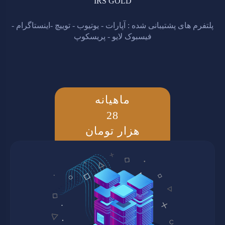
IRS GOLD
پلتفرم های پشتیبانی شده : آپارات - یوتیوب - توییچ -اینستاگرام -
فیسبوک لایو - پریسکوپ
ماهیانه
28
هزار تومان