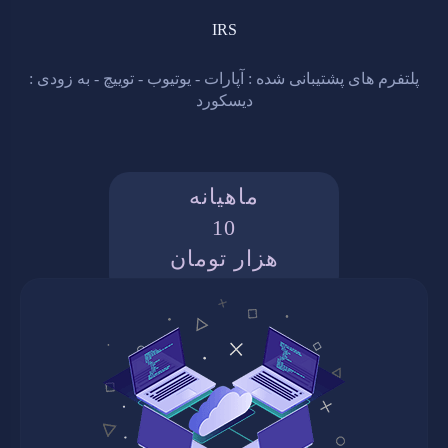
IRS
پلتفرم های پشتیبانی شده : آپارات - یوتیوب - توییچ - به زودی :
دیسکورد
ماهیانه
10
هزار تومان