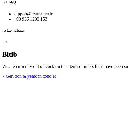
ارتباط با ما
support@irstreamer.ir
+98 936 1200 153
صفحات اجتماعی
-->
Bitib
We are currently out of stock on this item so orders for it have been s
« Geri dön & yenidən cəhd et