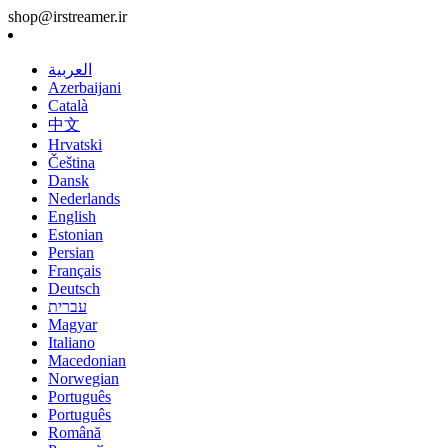
shop@irstreamer.ir
العربية
Azerbaijani
Català
中文
Hrvatski
Čeština
Dansk
Nederlands
English
Estonian
Persian
Français
Deutsch
עברית
Magyar
Italiano
Macedonian
Norwegian
Português
Português
Română