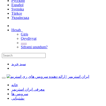
Русский
Español
Svenska
Türkçe
Українська
Hesab
Giriş
Qeydiyyat
-----
Şifrəmi unutdum?
سبد خرید
خانه
معرفی ایران استریمر
سرویس ها
پشتیبانی