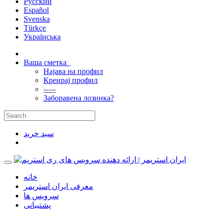
Русский
Español
Svenska
Türkçe
Українська
Ваша сметка
Најава на профил
Креирај профил
-----
Заборавена лозинка?
سبد خرید
خانه
معرفی ایران استریمر
سرویس ها
پشتیبانی