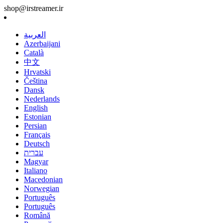
shop@irstreamer.ir
العربية
Azerbaijani
Català
中文
Hrvatski
Čeština
Dansk
Nederlands
English
Estonian
Persian
Français
Deutsch
עברית
Magyar
Italiano
Macedonian
Norwegian
Português
Português
Română