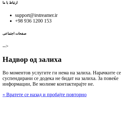
ارتباط با ما
support@irstreamer.ir
+98 936 1200 153
صفحات اجتماعی
-->
Надвор од залиха
Во моментов услугите ги нема на залиха. Нарачките се
суспендирани се додека не бидат на залиха. За повеќе
информации, Ве молиме контактирајте не.
« Вратете се назад и пробајте повторно